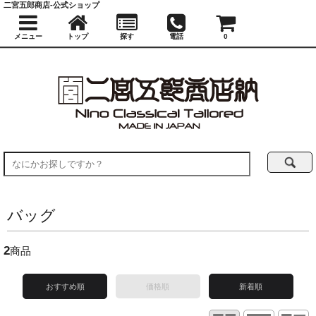
二宮五郎商店-公式ショップ
メニュー
トップ
探す
電話
0
バッグ
2
商品
おすすめ順
価格順
新着順