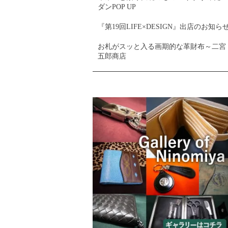
ダンPOP UP
『第19回LIFE×DESIGN』出店のお知ら
お札がスッと入る画期的な革財布～二宮
五郎商店