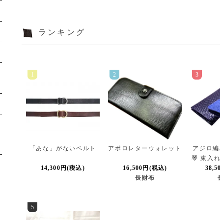
ランキング
1
2
3
「あな」がないベルト
アポロレターウォレット
アジロ編
琴 束入
14,300円(税込)
16,500円(税込)
38,
ィ
長財布
5