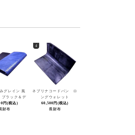
4
みグレイン 風
ネブリナコードバン ロ
れ ブラック＆デ
ングウォレット
500円(税込)
ープシー
60,500円(税込)
長財布
長財布