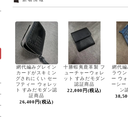
網代編みグレイン
十勝蝦夷鹿革製 フ
網代編
カードがスキミン
ューチャーウォレ
ラウン
グされにくい セー
ット すみだモダン
ー ウ
フティー ウォレッ
認証商品
ーシー
ト すみだモダン認
ン
22,000円(税込)
証商品
38,5
26,400円(税込)