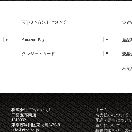
支払い方法について
返品
Amazon Pay
返品
クレジットカード
返品
不良
株式会社二宮五郎商店
ホーム
二宮五郎商店
お支払いについて
1310032
配送・送料につい
東京都墨田区東向島3-30-8
返品について
info@nino.co.jp
特定商取引法に基