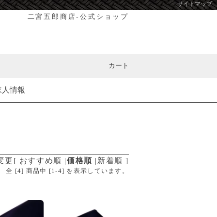
サイトマップ
二宮五郎商店-公式ショップ
カート
求人情報
変更
[
おすすめ順
|
価格順
|
新着順
]
全 [
4
] 商品中 [
1
-
4
] を表示しています。