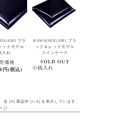
RIGAMI ブラ
KAWAORIGAMI ブラ
レッドモデル
ック＆レッドモデル
束入れ
コインケース
SOLD OUT
売価格
小銭入れ
00円(税込)
全 [
4
] 商品中 [
1
-
4
] を表示しています。
ージ