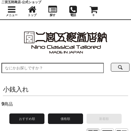
二宮五郎商店-公式ショップ
メニュー
トップ
探す
電話
0
小銭入れ
9
商品
おすすめ順
価格順
新着順