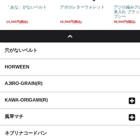
「あな」がないベルト
アポロレターウォレット
アジロ編みグ
束入れ ブラ
プシー
14,300円(税込)
16,500円(税込)
38,500円(税込)
穴がないベルト
HORWEEN
AJIRO-GRAIN(R)
KAWA-ORIGAMI(R)
風琴マチ
ネブリナコードバン