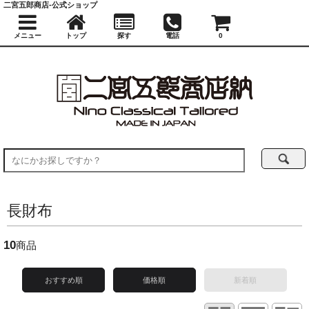
二宮五郎商店-公式ショップ
メニュー
トップ
探す
電話
0
長財布
10
商品
おすすめ順
価格順
新着順