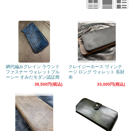
網代編みグレイン ラウンド
クレイジーホース ヴィンテ
ファスナー ウォレットブル
ージ ロング ウォレット 長財
ーシー すみだモダン認証商
布
品
38,500円(税込)
33,000円(税込)