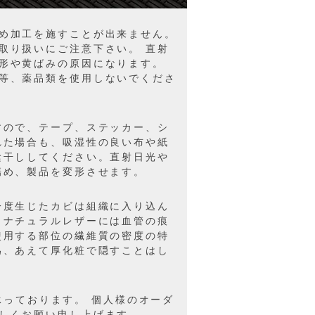
め加工を施すことが出来ません。
取り扱いにご注意下さい。 直射
形や黄ばみの原因になります。
等、薬品類を使用しないでくださ
すので、テープ、ステッカー、シ
れた場合も、吸湿性の良い布や紙
陰干ししてください。直射日光や
傷め、製品を変形させます。
一度生じたカビは組織に入り込ん
 ナチュラルレザーには血管の痕
使用する部位の繊維質の密度の特
為、あえて厚化粧で隠すことはし
を承っております。 個人様のオーダ
しくお願い申し上げます。