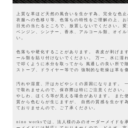
上質な革ほど天然の風合いを生かす為、完全な色止
衣服への色移り等、色落ちの特性をご理解の上、お
日光の当たるところで、放置しないでください。変
ベンジン、シンナー、香水、アルコール類、オイル
い。
色落ちや硬化することがあります。 表皮が剥げま
ール類を貼り付けないでください。 万一、水に濡
で叩くように水分を取ってから 風通しの良い所で
ストーブ、ドライヤー等での 強制的な乾燥は革を
汚れや湿度、汗はカビやシミの原因になります。 
で取れませんので、保存際は特にご注意ください。
やしわ、ほくろ等が見える場合があります。 また
質から色むらが生じますが、 自然の質感を生かす
ておりませんので、ご了承ください。
nino worksでは、法人様のみのオーダーメイド
ーメイドには対応しておりませんので、どうぞ、宜