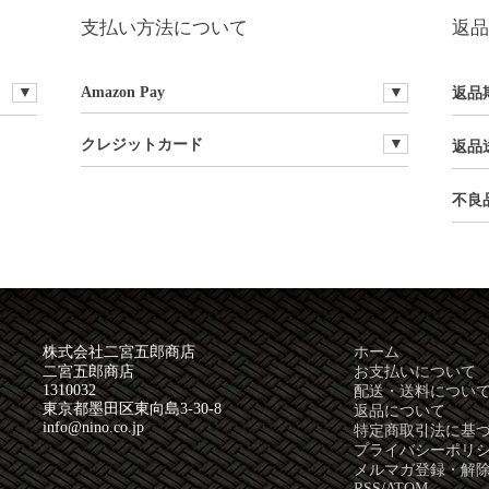
支払い方法について
返品
Amazon Pay
返品
クレジットカード
返品
不良
株式会社二宮五郎商店
ホーム
二宮五郎商店
お支払いについて
1310032
配送・送料につい
東京都墨田区東向島3-30-8
返品について
info@nino.co.jp
特定商取引法に基
プライバシーポリ
メルマガ登録・解
RSS
/
ATOM