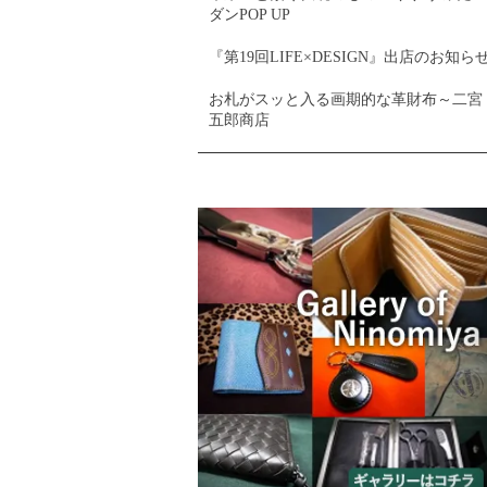
ダンPOP UP
『第19回LIFE×DESIGN』出店のお知ら
お札がスッと入る画期的な革財布～二宮
五郎商店