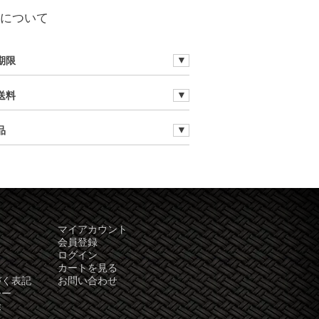
について
期限
送料
品
マイアカウント
会員登録
て
ログイン
カートを見る
づく表記
お問い合わせ
シー
除