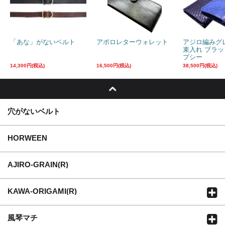
「あな」がないベルト
アポロレターウォレット
アジロ編みグ
束入れ ブラ
プシー
14,300円(税込)
16,500円(税込)
38,500円(税込)
穴がないベルト
HORWEEN
AJIRO-GRAIN(R)
KAWA-ORIGAMI(R)
風琴マチ