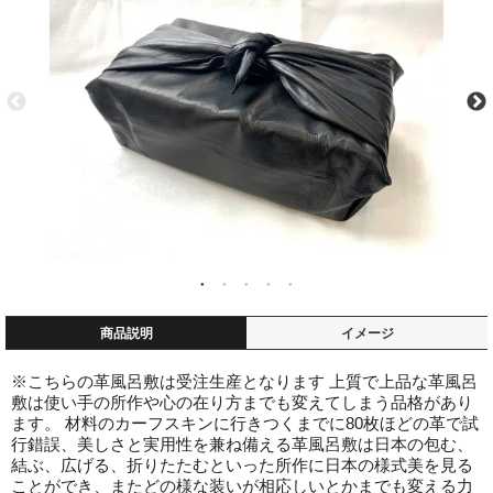
商品説明
イメージ
※こちらの革風呂敷は受注生産となります 上質で上品な革風呂
敷は使い手の所作や心の在り方までも変えてしまう品格があり
ます。 材料のカーフスキンに行きつくまでに80枚ほどの革で試
行錯誤、美しさと実用性を兼ね備える革風呂敷は日本の包む、
結ぶ、広げる、折りたたむといった所作に日本の様式美を見る
ことができ、またどの様な装いが相応しいとかまでも変える力