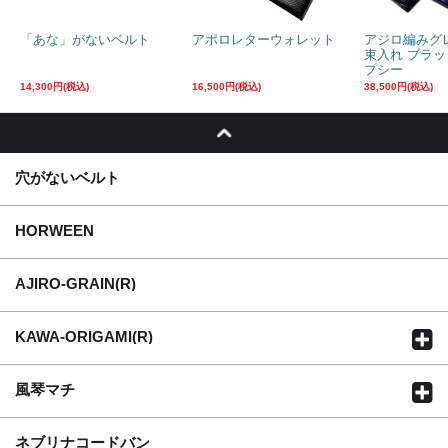
「あな」がないベルト
アポロレターウォレット
アジロ編みグ
束入れ ブラ
プシー
14,300円(税込)
16,500円(税込)
38,500円(税込)
穴がないベルト
HORWEEN
AJIRO-GRAIN(R)
KAWA-ORIGAMI(R)
風琴マチ
ネブリナコードバン