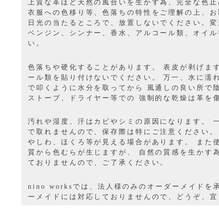
上質な革ほど天然の風合いを生かす為、完全な色止
衣服への色移り等、色落ちの特性をご理解の上、お
日光の当たるところで、放置しないでください。変
ベンジン、シンナー、香水、アルコール類、オイル
い。
色落ちや硬化することがあります。 表皮が剥げま
ール類を貼り付けないでください。 万一、水に濡
で叩くように水分を取ってから 風通しの良い所で
ストーブ、ドライヤー等での 強制的な乾燥は革を
汚れや湿度、汗はカビやシミの原因になります。 
で取れませんので、保存際は特にご注意ください。
やしわ、ほくろ等が見える場合があります。 また
質から色むらが生じますが、 自然の質感を生かす
ておりませんので、ご了承ください。
nino worksでは、法人様のみのオーダーメイド
ーメイドには対応しておりませんので、どうぞ、宜