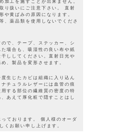
め加工を施すことが出来ません。
取り扱いにご注意下さい。 直射
形や黄ばみの原因になります。
等、薬品類を使用しないでくださ
すので、テープ、ステッカー、シ
れた場合も、吸湿性の良い布や紙
陰干ししてください。直射日光や
傷め、製品を変形させます。
一度生じたカビは組織に入り込ん
 ナチュラルレザーには血管の痕
使用する部位の繊維質の密度の特
為、あえて厚化粧で隠すことはし
を承っております。 個人様のオーダ
しくお願い申し上げます。