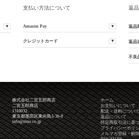
支払い方法について
返品
Amazon Pay
返品
クレジットカード
返品
不良
株式会社二宮五郎商店
ホーム
二宮五郎商店
お支払いについて
1310032
配送・送料につい
東京都墨田区東向島3-30-8
返品について
info@nino.co.jp
特定商取引法に基
プライバシーポリ
メルマガ登録・解
RSS
/
ATOM