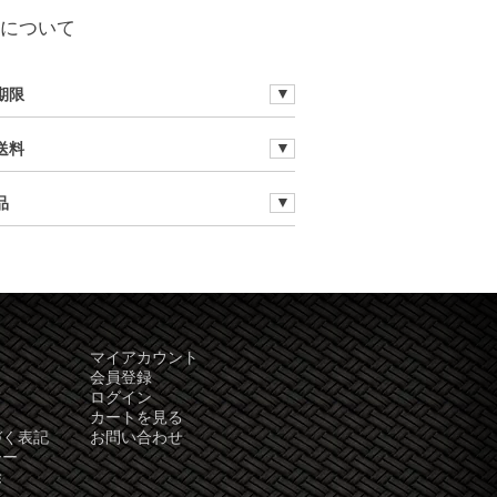
について
期限
送料
品
マイアカウント
会員登録
て
ログイン
カートを見る
づく表記
お問い合わせ
シー
除