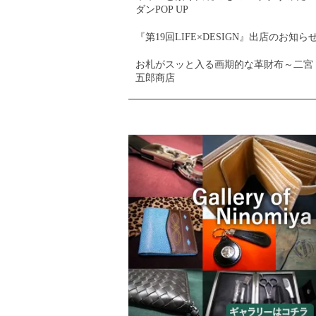
ダンPOP UP
『第19回LIFE×DESIGN』出店のお知ら
お札がスッと入る画期的な革財布～二宮
五郎商店